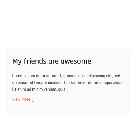
My friends are awesome
Lorem ipsum dolor sit amet, consectetur adipisicing elit, sed
do eiusmod tempor incididunt ut labore et dolore magna aliqua.
Ut enim ad minim veniam, quis…
My
View More
friends
are
awesome