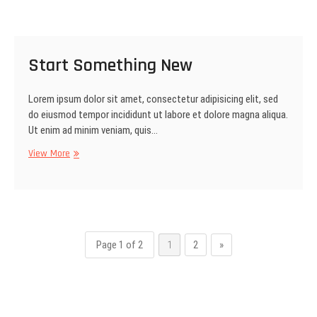
Start Something New
Lorem ipsum dolor sit amet, consectetur adipisicing elit, sed
do eiusmod tempor incididunt ut labore et dolore magna aliqua.
Ut enim ad minim veniam, quis…
Start
View More
Something
New
Page 1 of 2
1
2
»