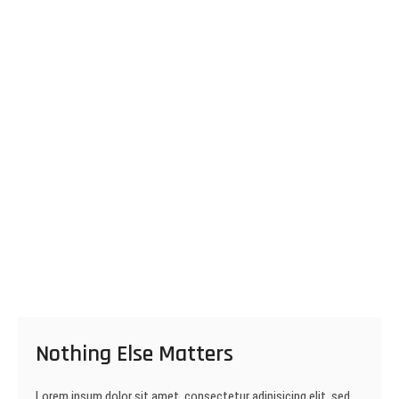
Nothing Else Matters
Lorem ipsum dolor sit amet, consectetur adipisicing elit, sed