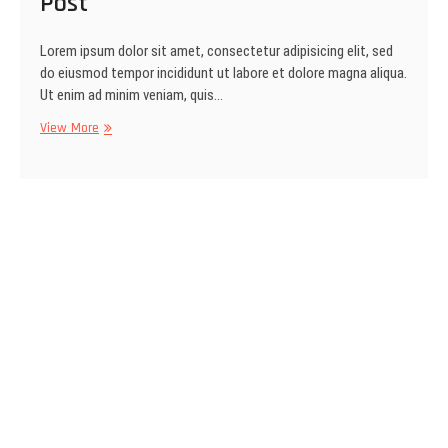
Post
Lorem ipsum dolor sit amet, consectetur adipisicing elit, sed
do eiusmod tempor incididunt ut labore et dolore magna aliqua.
Ut enim ad minim veniam, quis…
Support
View More
Vimeo,
Youtube
Video
Post