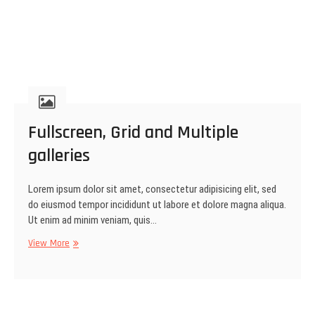
Fullscreen, Grid and Multiple
galleries
Lorem ipsum dolor sit amet, consectetur adipisicing elit, sed
do eiusmod tempor incididunt ut labore et dolore magna aliqua.
Ut enim ad minim veniam, quis…
Fullscreen,
View More
Grid
and
Multiple
galleries